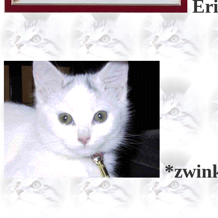
Eri
*zwin