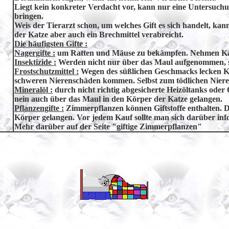
Liegt kein konkreter Verdacht vor, kann nur eine Untersuch
bringen.
Weis der Tierarzt schon, um welches Gift es sich handelt, ka
der Katze aber auch ein Brechmittel verabreicht.
Die häufigsten Gifte :
Nagergifte :
um Ratten und Mäuse zu bekämpfen. Nehmen Katz
Insektizide :
Werden nicht nur über das Maul aufgenommen, s
Frostschutzmittel :
Wegen des süßlichen Geschmacks lecken K
schweren Nierenschäden kommen. Selbst zum tödlichen Nier
Mineralöl :
durch nicht richtig abgesicherte Heizöltanks oder 
nein auch über das Maul in den Körper der Katze gelangen.
Pflanzengifte :
Zimmerpflanzen können Giftstoffe enthalten. Di
Körper gelangen. Vor jedem Kauf sollte man sich darüber inform
Mehr darüber auf der Seite "
giftige Zimmerpflanzen
"