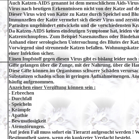
Auch Katzen-AIDS genannt ist dem menschlichem Aids-Virus 
Virus nach heutigen Erkenntnissen nicht von der Katze auf 
Dieser Virus wird von Katze zu Katze durch Speichel und Blut
Immunzellen der Katze vermehrt sich dieser Virus und zerstör
Parasiten ungehindert entwickeln und die verschiedensten Kr
Da Katzen-AIDS keinen eindeutigen Symptome hat, leiden vie
Katzenschnupfens. Zum Beispiel Nasenausfluss oder Bindeha
Anhand einer serologischen Untersuchung des Blutes der Kat
Vorwiegend sind streunende Katzen befallen. Wohnungskatze
einer Infektion sicher.
Einen Impfstoff gegen diesen Virus gibt es bislang leider noch 
Gifte gelangen über die Zunge, mit der Nahrung, über die Hau
Diese Gifte können im Organismus schwere Schäden verursac
Substanzen schaden schon in geringen Aufnahmemengen. And
häufig aufgenommen.
Anzeichen einer Vergiftung können sein :
- Erbrechen
- Durchfall
- Speicheln
- Krämpfe
- Apathie
- Bewusstlosigkeit
- Atemstörungen.
Auf jeden Fall muss sofort ein Tierarzt aufgesucht werden ! 
Bestimmtheit sagen, wenn ein konkreter Verdacht besteht.