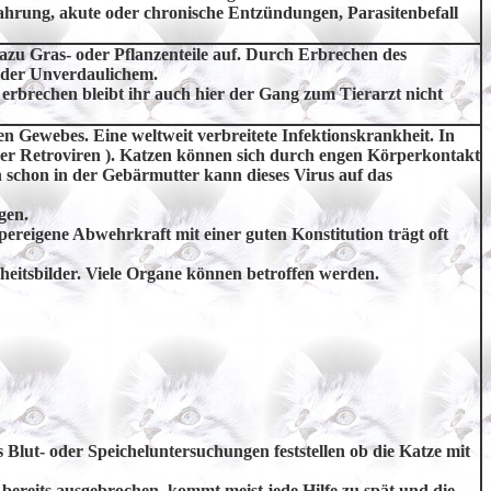
Nahrung, akute oder chronische Entzündungen, Parasitenbefall
azu Gras- oder Pflanzenteile auf. Durch Erbrechen des
oder Unverdaulichem.
rbrechen bleibt ihr auch hier der Gang zum Tierarzt nicht
 Gewebes. Eine weltweit verbreitete Infektionskrankheit. In
 der Retroviren ). Katzen können sich durch engen Körperkontakt
h schon in der Gebärmutter kann dieses Virus auf das
gen.
pereigene Abwehrkraft mit einer guten Konstitution trägt oft
heitsbilder. Viele Organe können betroffen werden.
s Blut- oder Speicheluntersuchungen feststellen ob die Katze mit
 bereits ausgebrochen, kommt meist jede Hilfe zu spät und die