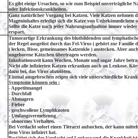
Es gibt einige Ursachen, so wie zum Beispiel unverträgliche 
oder Infektionskrankheiten.
Ganz natürlicher Vorgang bei Katzen. Viele Katzen nehmen d
Mageninhaltes erledigt sich die Katze von Unbekömmlichem 
Sollte die Katze nach jeder Nahrungsaufnahme immer wieder e
erspart.
Tumorartige Erkrankung des blutbildenden und lymphatischen
der Regel ausgelöst durch das Fel-Virus ( gehört zur Familie
( lecken, Bisse, gemeinsames Katzenklo ) anstecken. Aber auc
ungeborene Kätzchen übertragen werden.
Inkubationszeit kann Wochen, Monate und sogar Jahre betra
Nicht alle infizierten Katzen erkranken auch an Leukose. Kör
dazu bei, das Virus abzutöten.
Einmal ausgebrochen zeigen sich viele unterschiedliche Krank
Symptome können sein :
- Appetitmangel
- Durchfall
- Abmagern
- Fieber
- geschwollene Lymphknoten
-
Umfangsvermehrung
- abnormes Verhalten.
Bei Verdacht sofort einen Tierarzt aufsuchen, der kann mittel
dem Virus infiziert hat.
Bestätigt sich der Verdacht auf Leukose und die Krankheit ist