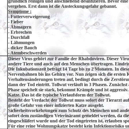
gründlich reinigen und anschließend desinfizieren. Bevor eine
vergehen. Erst dann ist die Ansteckungsgefahr gebannt.
Symptome :
- Futterverweigerung
- Fieber
- Abmagern
- Erbrechen
- Durchfall
- Lähmungen
- dicker Bauch
- Atembeschwerden
Dieser Virus gehört zur Familie der Rhabdoviren. Dieser Vir
andere Tiere und auch auf den Menschen übertragen. Eindri
Die Inkubationszeit beträgt 14 Tage bis zu 2 Monaten. In dies
Nervenbahnen bis ins Gehirn vor. Nun zeigen sich die erste
Verhaltensänderungen treten auf, bedingt durch die Zerstör
dann der Tod eintritt. Tollwut verläuft in 3 Phasen. Zunächst
Phase speichelt sie stark, bekommt Krämpfe und ist aggressi
Katze. Das ist die typische Verlaufsform der Tollwut.
Besteht der Verdacht der Tollwut muss sofort der Tierarzt au
große Gefahr von einer infizierten Katze ausgeht.
Sicherheitsvorkehrungen zum Schutz des Menschen und ander
sofort dem zuständigen Veterinäramt gemeldet werden, da die 
eingeschläfert wurde und der Tod eingetreten ist, erlauben sp
Für eine reine Wohnungskatze besteht kein Infektionsrisiko u