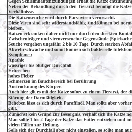
Gegen Schleimhautentzündungen erhält die Katze entzündun
Neben der Behandlung durch den Tierarzt benötigt die Katze
Verhältnisse.
Die Katzenseuche wird durch Parvoviren verursacht.
Diese Viren sind sehr widerstandsfähig und können bei nor
bleiben.
Katzen erkranken daher nicht nur durch den direkten Kontakt 
Zwischenträger und virenverseuchte Gegenstände (Spielsach
Seuche vergehen ungefähr 2 bis 10 Tage. Durch starken Abfa
Abwehrschwäche und somit können sich bakterielle Infektion
Symptome :
Apathie
wässriger bis blutiger Durchfall
Erbrechen
hohes Fieber
Schmerzen im Bauchbereich bei Berührung
Austrocknung des Körper.
Auch hier gilt es mit der Katze sofort zu einem Tierarzt, der di
Störung der Darmtätigkeit.
Beheben lässt es sich durch Paraffinöl. Man sollte aber vorhe
gibt.
Zunächst kein Grund zur Besorgnis, verhält sich die Katze no
Man sollte 1 bis 2 Tage der Katze das Futter entziehen und im
vielen Fällen zur Heilung.
Solle sich der Durchfall aber nicht einstellen, so sollte man a