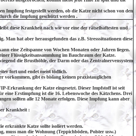
rsten Impfung festgestellt werden, ob die Katze nicht schon von den
 durch die Impfung geschützt werden .
eibt diese Krankheit nach wie vor eine der rätselhaftesten und
g. Man hat aber herausgefunden das z.B. Stresssituationen diese
ann eine Zeitspanne von Wochen Monaten oder Jahren liegen.
u einer Flüssigkeitsansammlung im Bauchraum der Katze.
iegend die Brusthöhle, der Darm oder das Zentralnervensystem
iter fort und endet meist tödlich.
r vorkommen, gibt es bislang keinen praxistauglichen
IP-Erkrankung der Katze eingesetzt. Dieser Impfstoff ist seit
ür eine Erstimpfung ist die 16. Lebenswoche des Kätzchens. Drei
gen sollten alle 12 Monate erfolgen. Diese Impfung kann aber
er Krankheit :
e erkrankte Katze sollte isoliert werden.
g, muss man die Wohnung (Teppichböden, Polster usw.)