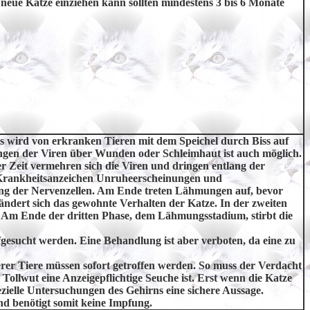
 neue Katze einziehen kann sollten mindestens 3 bis 6 Monate
us wird von erkranken Tieren mit dem Speichel durch Biss auf
ngen der Viren über Wunden oder Schleimhaut ist auch möglich.
er Zeit vermehren sich die Viren und dringen entlang der
n Krankheitsanzeichen Unruheerscheinungen und
ung der Nervenzellen. Am Ende treten Lähmungen auf, bevor
 ändert sich das gewohnte Verhalten der Katze. In der zweiten
v. Am Ende der dritten Phase, dem Lähmungsstadium, stirbt die
fgesucht werden. Eine Behandlung ist aber verboten, da eine zu
er Tiere müssen sofort getroffen werden. So muss der Verdacht
Tollwut eine Anzeigepflichtige Seuche ist. Erst wenn die Katze
ezielle Untersuchungen des Gehirns eine sichere Aussage.
nd benötigt somit keine Impfung.