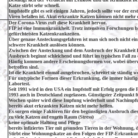
Katze stirbt sehr schnell.
Impfstoffe gibt es seit einigen Jahren, jedoch sollte vor der e
Viren befallen ist. Akut erkrankte Katzen können nicht mehr
Der Corona-Virus ruft diese Krankheit hervor.
FIP ist eine Immunkrankheit. Trotz intensiven Forschungen bl
gefürchtetsten Katzenkrankzeiten.
Über genaue Ansteckungsgefahren ist man sich noch nicht eini
schwere Krankheit auslösen können.
Zwischen der Ansteckung und dem Ausbruch der Krankheit k
Ausbruch beginnt schleichend und führt im typischen Fall z
Häufig kommen andere Erscheinungsformen vor, wobei überw
betroffen sind.
Ist die Krankheit einmal ausgebrochen, schreitet sie ständig we
Für untypische Formen dieser Erkrankung, die immer häufige
Labortest.
Seit 1991 wird in den USA ein Impfstoff mit Erfolg gegen die F
1993 auch in Deutschland zugelassen. Günstigster Zeitpunkt f
Wochen später wird diese Impfung wiederholt und Nachimpfun
bereits akut erkrankten Katzen nicht mehr helfen.
Es sorgen einige Faktoren für den begünstigten Ausbruch dies
zu viele Katzen auf engem Raum (Stress)
keine optimale Haltung und Pflege
bereits infiziertes Tier mit gesunden Tieren in der
Wohnung, di
Stirbt eine Wohnungskatze an den Folgen der FIP-Erkrankun